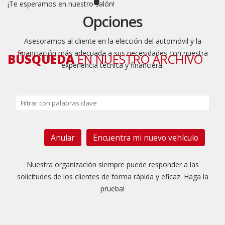
¡Te esperamos en nuestro salón!
Opciones
Asesoramos al cliente en la elección del automóvil y la
financiación más adecuada a sus necesidades con nuestra
BÚSQUEDA
EN NUESTRO ARCHIVO
experiencia técnica y financiera.
Anular
Rendimiento
Nuestra organización siempre puede responder a las
solicitudes de los clientes de forma rápida y eficaz.
Haga la
prueba!