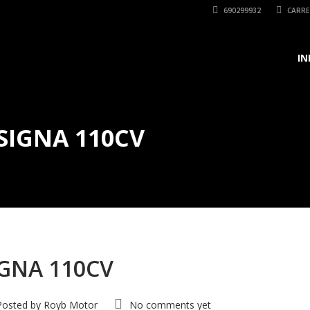
690299932
CARRET
IN
 SIGNA 110CV
IGNA 110CV
Posted by
Royb Motor
No comments yet