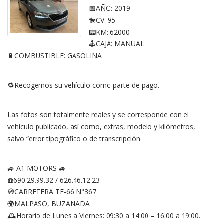
kW
📅AÑO: 2019
(95
CV)
🐎CV: 95
Ambition
📟KM: 62000
🕹CAJA: MANUAL
🔋COMBUSTIBLE: GASOLINA
🔁Recogemos su vehículo como parte de pago.
Las fotos son totalmente reales y se corresponde con el
vehículo publicado, así como, extras, modelo y kilómetros,
salvo “error tipográfico o de transcripción.
🚙 A1 MOTORS 🚙
☎️690.29.99.32 / 626.46.12.23
🧭CARRETERA TF-66 N°367
🌍MALPASO, BUZANADA
🕰Horario de Lunes a Viernes: 09:30 a 14:00 – 16:00 a 19:00.