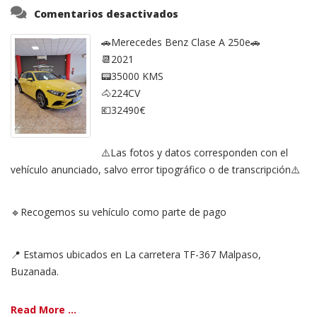
en
Comentarios desactivados
Mercedes
Clase
A
🚗Merecedes Benz Clase A 250e🚗
📆2021
📟35000 KMS
🐴224CV
💶32490€
⚠️Las fotos y datos corresponden con el
vehículo anunciado, salvo error tipográfico o de transcripción⚠️
🔹Recogemos su vehículo como parte de pago
📍 Estamos ubicados en La carretera TF-367 Malpaso,
Buzanada.
Read More ...