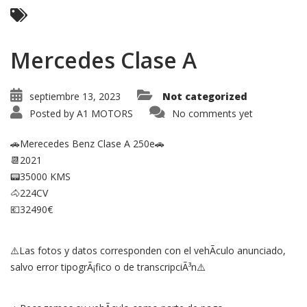
Mercedes Clase A
septiembre 13, 2023
Not categorized
Posted by
A1 MOTORS
No comments yet
🚗Merecedes Benz Clase A 250e🚗
📆2021
📟35000 KMS
🐴224CV
💶32490€
⚠️Las fotos y datos corresponden con el vehÃ­culo anunciado,
salvo error tipogrÃ¡fico o de transcripciÃ³n⚠️