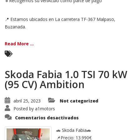
🔹Recogemos su vehÃ­culo como parte de pago
📍 Estamos ubicados en La carretera TF-367 Malpaso,
Buzanada.
Read More ...
Skoda Fabia 1.0 TSI 70 kW
(95 CV) Ambition
abril 25, 2023
Not categorized
Posted by
a1motors
en
Comentarios desactivados
Skoda
Fabia
1.0
🚗 Skoda Fabia🚗
TSI
📌Precio: 13.990€
70