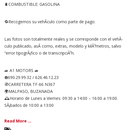
🔋COMBUSTIBLE: GASOLINA
🔁Recogemos su vehÃ­culo como parte de pago.
Las fotos son totalmente reales y se corresponde con el vehÃ­
culo publicado, asÃ­ como, extras, modelo y kilÃ³metros, salvo
“error tipogrÃ¡fico o de transcripciÃ³n.
🚙 A1 MOTORS 🚙
☎️690.29.99.32 / 626.46.12.23
🧭CARRETERA TF-66 N367
🌍MALPASO, BUZANADA
🕰Horario de Lunes a Viernes: 09:30 a 14:00 – 16:00 a 19:00.
SÃ¡bados de 10:00 a 13:00
Read More ...