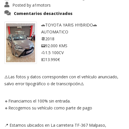
Posted by
a1motors
en
Comentarios desactivados
Toyota
Yaris
🚗TOYOTA YARIS HYBRIDO🚗
AUTOMATICO
📆2018
📟92.000 KMS
🐴1.5 100CV
💶13.990€
⚠️Las fotos y datos corresponden con el vehículo anunciado,
salvo error tipográfico o de transcripción⚠️
🔹Financiamos el 100% sin entrada.
🔹Recogemos su vehículo como parte de pago
📍 Estamos ubicados en La carretera TF-367 Malpaso,