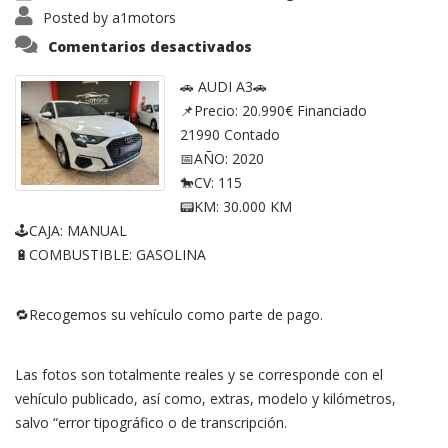
Posted by
a1motors
en
Comentarios desactivados
Audi
A3
🚗 AUDI A3🚗
📌Precio: 20.990€ Financiado
21990 Contado
📅AÑO: 2020
🐎CV: 115
📟KM: 30.000 KM
🕹CAJA: MANUAL
🔋COMBUSTIBLE: GASOLINA
🔁Recogemos su vehículo como parte de pago.
Las fotos son totalmente reales y se corresponde con el
vehículo publicado, así como, extras, modelo y kilómetros,
salvo “error tipográfico o de transcripción.