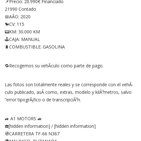
📌Precio: 20.990€ Financiado
21990 Contado
📅AÃO: 2020
🐎CV: 115
📟KM: 30.000 KM
🕹CAJA: MANUAL
🔋COMBUSTIBLE: GASOLINA
🔁Recogemos su vehÃ­culo como parte de pago.
Las fotos son totalmente reales y se corresponde con el vehÃ­
culo publicado, asÃ­ como, extras, modelo y kilÃ³metros, salvo
“error tipogrÃ¡fico o de transcripciÃ³n.
🚙 A1 MOTORS 🚙
☎️[hidden information] / [hidden information]
🧭CARRETERA TF-66 N367