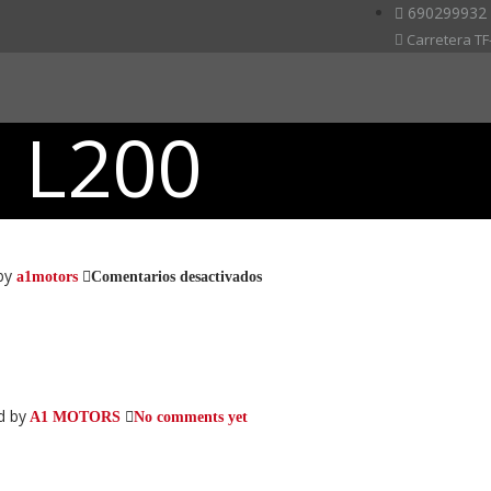
690299932
Carretera TF-
i L200
by
en
a1motors
Comentarios desactivados
Mitsubishi
L200
d by
A1 MOTORS
No comments yet