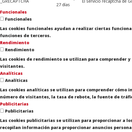
_GRECAPTCHA
El servicio recaptcha de G
27 días
Funcionales
Funcionales
Las cookies funcionales ayudan a realizar ciertas funciona
funciones de terceros.
Rendimiento
Rendimiento
Las cookies de rendimiento se utilizan para comprender y a
visitantes.
Analíticas
Analíticas
Las cookies analíticas se utilizan para comprender cómo in
número de visitantes, la tasa de rebote, la fuente de tráfic
Publicitarias
Publicitarias
Las cookies publicitarias se utilizan para proporcionar a l
recopilan información para proporcionar anuncios persona