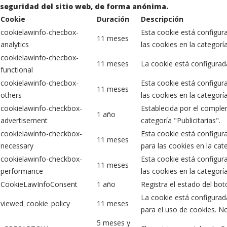
seguridad del sitio web, de forma anónima.
Cookie
Duración
Descripción
cookielawinfo-checbox-
Esta cookie está configur
11 meses
analytics
las cookies en la categoría
cookielawinfo-checbox-
11 meses
La cookie está configurad
functional
cookielawinfo-checbox-
Esta cookie está configur
11 meses
others
las cookies en la categorí
cookielawinfo-checkbox-
Establecida por el comple
1 año
advertisement
categoría "Publicitarias".
cookielawinfo-checkbox-
Esta cookie está configur
11 meses
necessary
para las cookies en la cat
cookielawinfo-checkbox-
Esta cookie está configur
11 meses
performance
las cookies en la categorí
CookieLawInfoConsent
1 año
Registra el estado del bo
La cookie está configurad
viewed_cookie_policy
11 meses
para el uso de cookies. N
5 meses y