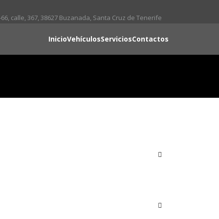
66, calle, 367, 38627 Buzanada, Santa Cruz de Tenerife
Inicio
Vehículos
Servicios
Contactos