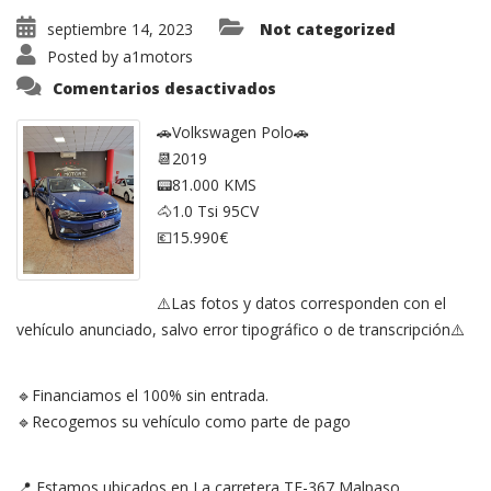
septiembre 14, 2023
Not categorized
Posted by
a1motors
en
Comentarios desactivados
Volkswagen
Polo
1.0
🚗Volkswagen Polo🚗
TSI
📆2019
5p.
Comfortline
📟81.000 KMS
BMT
🐴1.0 Tsi 95CV
💶15.990€
⚠️Las fotos y datos corresponden con el
vehículo anunciado, salvo error tipográfico o de transcripción⚠️
🔹Financiamos el 100% sin entrada.
🔹Recogemos su vehículo como parte de pago
📍 Estamos ubicados en La carretera TF-367 Malpaso,