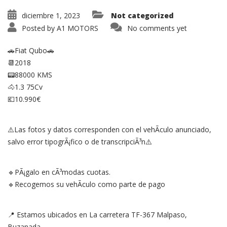
diciembre 1, 2023
Not categorized
Posted by
A1 MOTORS
No comments yet
🚗Fiat Qubo🚗
📆2018
📟88000 KMS
🐴1.3 75Cv
💶10.990€
⚠️Las fotos y datos corresponden con el vehÃ­culo anunciado,
salvo error tipogrÃ¡fico o de transcripciÃ³n⚠️
🔹PÃ¡galo en cÃ³modas cuotas.
🔹Recogemos su vehÃ­culo como parte de pago
📍 Estamos ubicados en La carretera TF-367 Malpaso,
Buzanada.