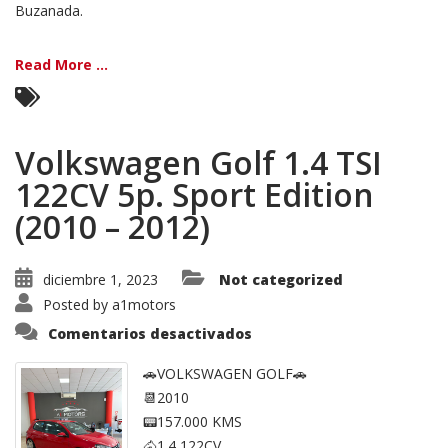
Buzanada.
Read More ...
Volkswagen Golf 1.4 TSI
122CV 5p. Sport Edition
(2010 – 2012)
diciembre 1, 2023
Not categorized
Posted by
a1motors
en
Comentarios desactivados
Volkswagen
Golf
1.4
🚗VOLKSWAGEN GOLF🚗
TSI
📆2010
122CV
5p.
📟157.000 KMS
Sport
Edition
🐴1.4 122CV