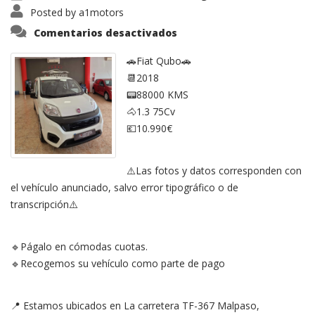
Posted by
a1motors
en
Comentarios desactivados
Fiat
QUBO
🚗Fiat Qubo🚗
📆2018
📟88000 KMS
🐴1.3 75Cv
💶10.990€
⚠️Las fotos y datos corresponden con
el vehículo anunciado, salvo error tipográfico o de
transcripción⚠️
🔹Págalo en cómodas cuotas.
🔹Recogemos su vehículo como parte de pago
📍 Estamos ubicados en La carretera TF-367 Malpaso,