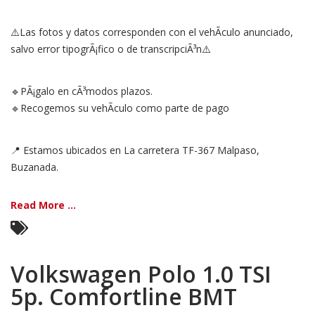
⚠️Las fotos y datos corresponden con el vehÃ­culo anunciado,
salvo error tipogrÃ¡fico o de transcripciÃ³n⚠️
🔹PÃ¡galo en cÃ³modos plazos.
🔹Recogemos su vehÃ­culo como parte de pago
📍 Estamos ubicados en La carretera TF-367 Malpaso,
Buzanada.
Read More ...
Volkswagen Polo 1.0 TSI
5p. Comfortline BMT