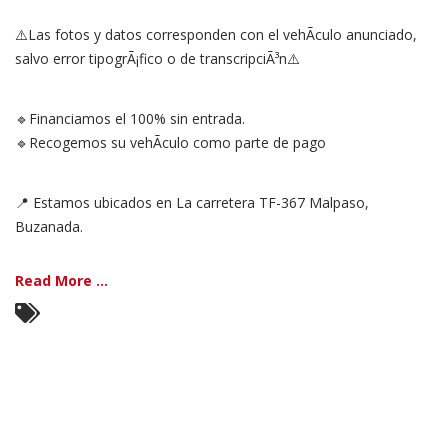
⚠️Las fotos y datos corresponden con el vehÃ­culo anunciado,
salvo error tipogrÃ¡fico o de transcripciÃ³n⚠️
🔹Financiamos el 100% sin entrada.
🔹Recogemos su vehÃ­culo como parte de pago
📍 Estamos ubicados en La carretera TF-367 Malpaso,
Buzanada.
Read More ...