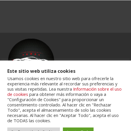
Este sitio web utiliza cookies
Usamos cookies en nuestro sitio web para ofrecerle la
experiencia más relevante al recordar sus preferencias y
sus visitas repetidas. Lea nuestra
Información sobre el uso
Powered by
Portalclub
.
de cookies
para obtener más información o vaya a
"Configuración de Cookies" para proporcionar un
consentimiento controlado. Al hacer clic en "Rechazar
Todo", acepta el almacenamiento de solo las cookies
necesarias. Al hacer clic en "Aceptar Todo", acepta el uso
de TODAS las cookies.