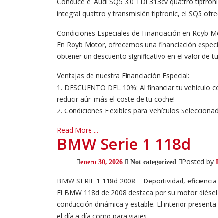
Conduce el Audi SQ5 3.0 TDI 313cv quattro tiptroni
integral quattro y transmisión tiptronic, el SQ5 ofr
Condiciones Especiales de Financiación en Royb M
En Royb Motor, ofrecemos una financiación especia
obtener un descuento significativo en el valor de 
Ventajas de nuestra Financiación Especial:
1. DESCUENTO DEL 10%: Al financiar tu vehículo co
reducir aún más el coste de tu coche!
2. Condiciones Flexibles para Vehículos Seleccionados
Read More ...
BMW Serie 1 118d
Posted by
enero 30, 2026
Not categorized
BMW SERIE 1 118d 2008 – Deportividad, eficienci
El BMW 118d de 2008 destaca por su motor diésel e
conducción dinámica y estable. El interior presen
el día a día como para viajes.