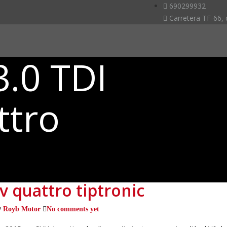
690299932
Carretera TF-66, 
3.0 TDI
ttro
v quattro tiptronic
y
Royb Motor
No comments yet