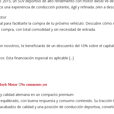
c 2015, un SUV deportivo de alto rendimiento con motor diésel V6 de 3
ece una experiencia de conducción potente, ágil y refinada. ¡Ven a descu
otor
l para facilitarte la compra de tu próximo vehículo. Descubre cómo 
tu compra, con total comodidad y sin necesidad de entrada.
n nosotros, te beneficiarás de un descuento del 10% sobre el capital
: Esta financiación especial es aplicable [...]
Royb Motor
No comments yet
a y calidad alemana en un compacto premium
quilibrado, con buena respuesta y consumo contenido. Su tracción t
ta acabados de calidad y una posición de conducción deportiva, convi