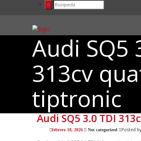
Audi SQ5 
313cv qua
tiptronic
Audi SQ5 3.0 TDI 313c
Posted b
febrero 18, 2026
Not categorized