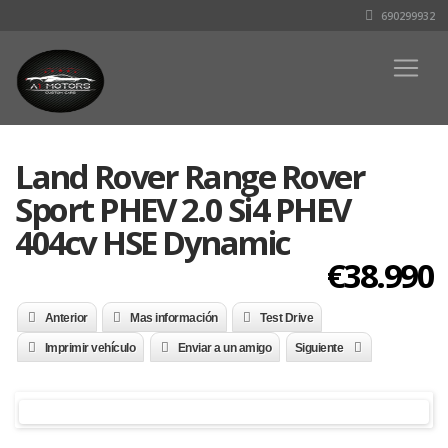
690299932
Land Rover Range Rover
Sport PHEV 2.0 Si4 PHEV
404cv HSE Dynamic
€38.990
Anterior
Mas información
Test Drive
Imprimir vehículo
Enviar a un amigo
Siguiente