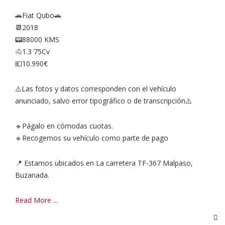
🚗Fiat Qubo🚗
📆2018
📟88000 KMS
🐴1.3 75Cv
💶10.990€
⚠️Las fotos y datos corresponden con el vehículo
anunciado, salvo error tipográfico o de transcripción⚠️
🔹Págalo en cómodas cuotas.
🔹Recogemos su vehículo como parte de pago
📍 Estamos ubicados en La carretera TF-367 Malpaso,
Buzanada.
Read More ...