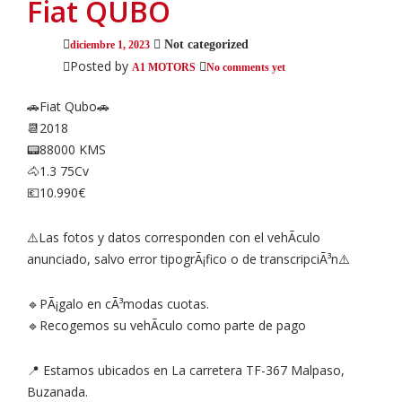
Fiat QUBO
Not categorized
diciembre 1, 2023
Posted by
A1 MOTORS
No comments yet
🚗Fiat Qubo🚗
📆2018
📟88000 KMS
🐴1.3 75Cv
💶10.990€
⚠️Las fotos y datos corresponden con el vehÃ­culo
anunciado, salvo error tipogrÃ¡fico o de transcripciÃ³n⚠️
🔹PÃ¡galo en cÃ³modas cuotas.
🔹Recogemos su vehÃ­culo como parte de pago
📍 Estamos ubicados en La carretera TF-367 Malpaso,
Buzanada.