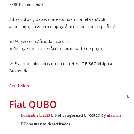
7990€ Financiado
⚠️Las fotos y datos corresponden con el vehÃ­culo
anunciado, salvo error tipogrÃ¡fico o de transcripciÃ³n⚠️
🔹PÃ¡galo en cÃ³modas cuotas.
🔹Recogemos su vehÃ­culo como parte de pago
📍 Estamos ubicados en La carretera TF-367 Malpaso,
Buzanada.
Read More ...
Fiat QUBO
Posted by
Not categorized
diciembre 1, 2023
a1motors
en
Comentarios desactivados
Fiat
QUBO