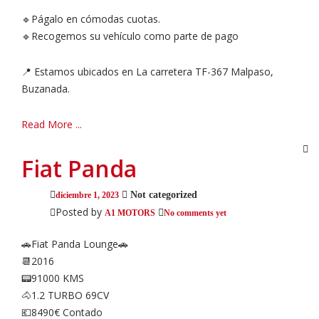
🔹Págalo en cómodas cuotas.
🔹Recogemos su vehículo como parte de pago
📍 Estamos ubicados en La carretera TF-367 Malpaso,
Buzanada.
Read More ...
Fiat Panda
Not categorized
diciembre 1, 2023
Posted by
A1 MOTORS
No comments yet
🚗Fiat Panda Lounge🚗
📆2016
📟91000 KMS
🐴1.2 TURBO 69CV
💶8490€ Contado