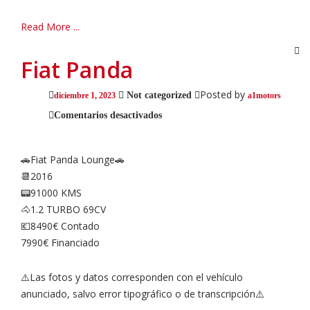
Read More ...
Fiat Panda
Posted by
Not categorized
diciembre 1, 2023
a1motors
en
Comentarios desactivados
Fiat
Panda
🚗Fiat Panda Lounge🚗
📆2016
📟91000 KMS
🐴1.2 TURBO 69CV
💶8490€ Contado
7990€ Financiado
⚠️Las fotos y datos corresponden con el vehículo
anunciado, salvo error tipográfico o de transcripción⚠️