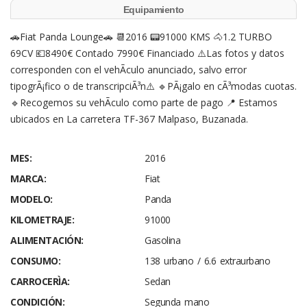
Equipamiento
🚗Fiat Panda Lounge🚗 📆2016 📟91000 KMS 🐴1.2 TURBO
69CV 💶8490€ Contado 7990€ Financiado ⚠️Las fotos y datos
corresponden con el vehÃ­culo anunciado, salvo error
tipogrÃ¡fico o de transcripciÃ³n⚠️ 🔹PÃ¡galo en cÃ³modas cuotas.
🔹Recogemos su vehÃ­culo como parte de pago 📍 Estamos
ubicados en La carretera TF-367 Malpaso, Buzanada.
MES:
2016
MARCA:
Fiat
MODELO:
Panda
KILOMETRAJE:
91000
ALIMENTACIÓN:
Gasolina
CONSUMO:
138 urbano / 6.6 extraurbano
CARROCERÌA:
Sedan
CONDICIÓN:
Segunda mano