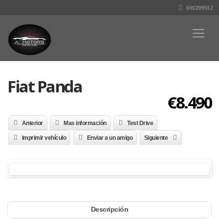
690299932
Fiat Panda
€8.490
Anterior
Mas información
Test Drive
Imprimir vehículo
Enviar a un amigo
Siguiente
Descripción