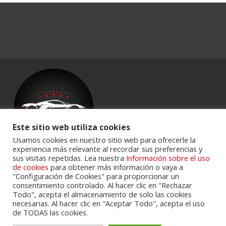
Este sitio web utiliza cookies
Usamos cookies en nuestro sitio web para ofrecerle la
experiencia más relevante al recordar sus preferencias y
sus visitas repetidas. Lea nuestra
Información sobre el uso
Powered by
Portalclub
.
de cookies
para obtener más información o vaya a
"Configuración de Cookies" para proporcionar un
consentimiento controlado. Al hacer clic en "Rechazar
Todo", acepta el almacenamiento de solo las cookies
necesarias. Al hacer clic en "Aceptar Todo", acepta el uso
de TODAS las cookies.