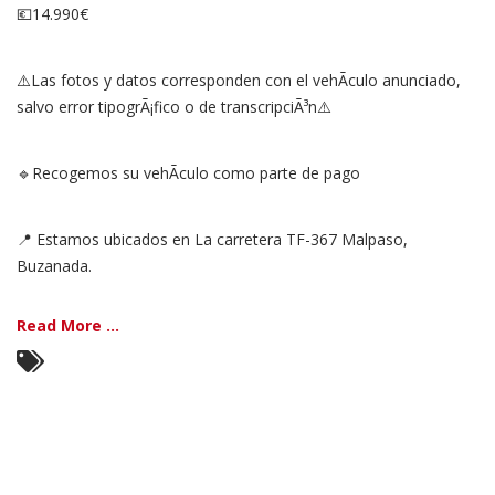
💶14.990€
⚠️Las fotos y datos corresponden con el vehÃ­culo anunciado,
salvo error tipogrÃ¡fico o de transcripciÃ³n⚠️
🔹Recogemos su vehÃ­culo como parte de pago
📍 Estamos ubicados en La carretera TF-367 Malpaso,
Buzanada.
Read More ...