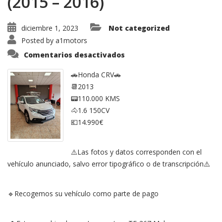
(2015 – 2016)
diciembre 1, 2023
Not categorized
Posted by
a1motors
en
Comentarios desactivados
Honda
CR-
V
🚗Honda CRV🚗
1.6
📆2013
i-
DTEC
📟110.000 KMS
Elegance
Connect
🐴1.6 150CV
2WD
(2015
💶14.990€
–
2016)
⚠️Las fotos y datos corresponden con el
vehículo anunciado, salvo error tipográfico o de transcripción⚠️
🔹Recogemos su vehículo como parte de pago