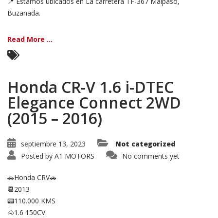
📍 Estamos ubicados en La carretera TF-367 Malpaso,
Buzanada.
Read More ...
Honda CR-V 1.6 i-DTEC
Elegance Connect 2WD
(2015 – 2016)
septiembre 13, 2023
Not categorized
Posted by
A1 MOTORS
No comments yet
🚗Honda CRV🚗
📆2013
📟110.000 KMS
🐴1.6 150CV