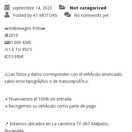
septiembre 14, 2023
Not categorized
Posted by
A1 MOTORS
No comments yet
🚗Volkswagen Polo🚗
📆2019
📟81.000 KMS
🐴1.0 Tsi 95CV
💶15.990€
⚠️Las fotos y datos corresponden con el vehÃ­culo anunciado,
salvo error tipogrÃ¡fico o de transcripciÃ³n⚠️
🔹Financiamos el 100% sin entrada.
🔹Recogemos su vehÃ­culo como parte de pago
📍 Estamos ubicados en La carretera TF-367 Malpaso,
Buzanada.