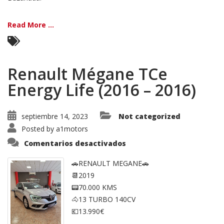
Read More ...
Renault Mégane TCe
Energy Life (2016 – 2016)
septiembre 14, 2023
Not categorized
Posted by
a1motors
en
Comentarios desactivados
Renault
Mégane
TCe
🚗RENAULT MEGANE🚗
Energy
📆2019
Life
(2016
📟70.000 KMS
–
2016)
🐴13 TURBO 140CV
💶13.990€