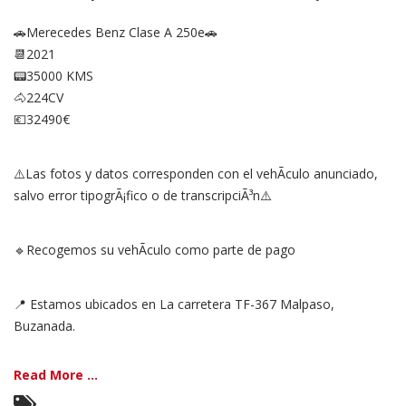
🚗Merecedes Benz Clase A 250e🚗
📆2021
📟35000 KMS
🐴224CV
💶32490€
⚠️Las fotos y datos corresponden con el vehÃ­culo anunciado,
salvo error tipogrÃ¡fico o de transcripciÃ³n⚠️
🔹Recogemos su vehÃ­culo como parte de pago
📍 Estamos ubicados en La carretera TF-367 Malpaso,
Buzanada.
Read More ...