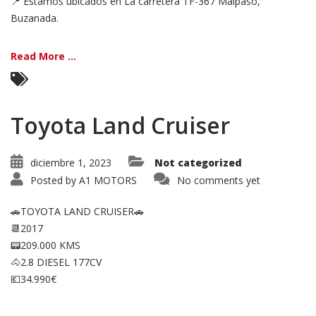
📍 Estamos ubicados en La carretera TF-367 Malpaso,
Buzanada.
Read More ...
Toyota Land Cruiser
diciembre 1, 2023
Not categorized
Posted by
A1 MOTORS
No comments yet
🚗TOYOTA LAND CRUISER🚗
📆2017
📟209.000 KMS
🐴2.8 DIESEL 177CV
💶34.990€