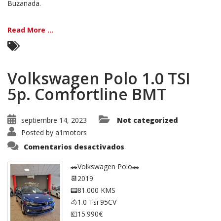
Buzanada.
Read More ...
Volkswagen Polo 1.0 TSI
5p. Comfortline BMT
septiembre 14, 2023
Not categorized
Posted by
a1motors
en
Comentarios desactivados
Volkswagen
Polo
1.0
🚗Volkswagen Polo🚗
TSI
📆2019
5p.
Comfortline
📟81.000 KMS
BMT
🐴1.0 Tsi 95CV
💶15.990€