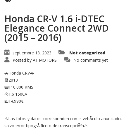
Honda CR-V 1.6 i-DTEC
Elegance Connect 2WD
(2015 – 2016)
septiembre 13, 2023
Not categorized
Posted by
A1 MOTORS
No comments yet
🚗Honda CRV🚗
📆2013
📟110.000 KMS
🐴1.6 150CV
💶14.990€
⚠️Las fotos y datos corresponden con el vehÃ­culo anunciado,
salvo error tipogrÃ¡fico o de transcripciÃ³n⚠️