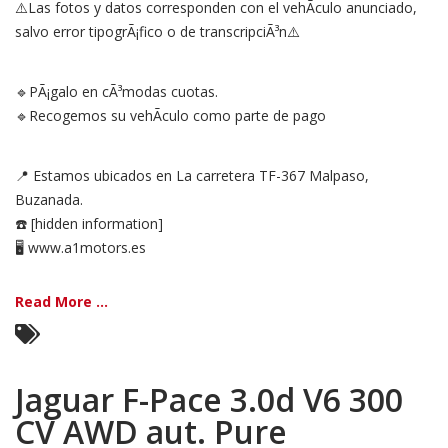
⚠️Las fotos y datos corresponden con el vehÃ­culo anunciado,
salvo error tipogrÃ¡fico o de transcripciÃ³n⚠️
🔹PÃ¡galo en cÃ³modas cuotas.
🔹Recogemos su vehÃ­culo como parte de pago
📍 Estamos ubicados en La carretera TF-367 Malpaso,
Buzanada.
☎️ [hidden information]
🖥️ www.a1motors.es
Read More ...
Jaguar F-Pace 3.0d V6 300
CV AWD aut. Pure