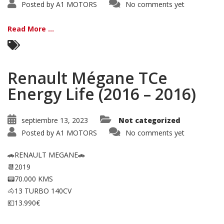
Posted by
A1 MOTORS
No comments yet
Read More ...
Renault Mégane TCe
Energy Life (2016 – 2016)
septiembre 13, 2023
Not categorized
Posted by
A1 MOTORS
No comments yet
🚗RENAULT MEGANE🚗
📆2019
📟70.000 KMS
🐴13 TURBO 140CV
💶13.990€