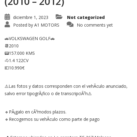
(2010 – 2012)
diciembre 1, 2023
Not categorized
Posted by
A1 MOTORS
No comments yet
🚗VOLKSWAGEN GOLF🚗
📆2010
📟157.000 KMS
🐴1.4 122CV
💶10.990€
⚠️Las fotos y datos corresponden con el vehÃ­culo anunciado,
salvo error tipogrÃ¡fico o de transcripciÃ³n⚠️
🔹PÃ¡galo en cÃ³modos plazos.
🔹Recogemos su vehÃ­culo como parte de pago