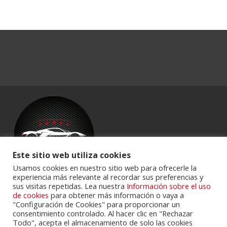
Este sitio web utiliza cookies
Usamos cookies en nuestro sitio web para ofrecerle la
experiencia más relevante al recordar sus preferencias y
sus visitas repetidas. Lea nuestra
Información sobre el uso
Powered by
Portalclub
.
de cookies
para obtener más información o vaya a
"Configuración de Cookies" para proporcionar un
consentimiento controlado. Al hacer clic en "Rechazar
Todo", acepta el almacenamiento de solo las cookies