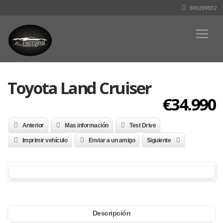
690299932
Toyota Land Cruiser
€34.990
Anterior
Mas información
Test Drive
Imprimir vehículo
Enviar a un amigo
Siguiente
Descripción