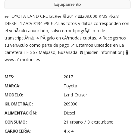
Equipamiento
🚗TOYOTA LAND CRUISER🚗 📆2017 📟209.000 KMS 🐴2.8
DIESEL 177CV 💶34.990€ ⚠️Las fotos y datos corresponden con
el vehÃ­culo anunciado, salvo error tipogrÃ¡fico o de
transcripciÃ³n⚠️ 🔹PÃ¡galo en cÃ³modas cuotas. 🔹Recogemos
su vehÃ­culo como parte de pago 📍 Estamos ubicados en La
carretera TF-367 Malpaso, Buzanada. ☎️ [hidden information] 🖥️
www.a1motors.es
MES:
2017
MARCA:
Toyota
MODELO:
Land Cruiser
KILOMETRAJE:
209000
ALIMENTACIÓN:
Diesel
CONSUMO:
21 urbano / 8 extraurbano
CARROCERÌA:
4 x 4