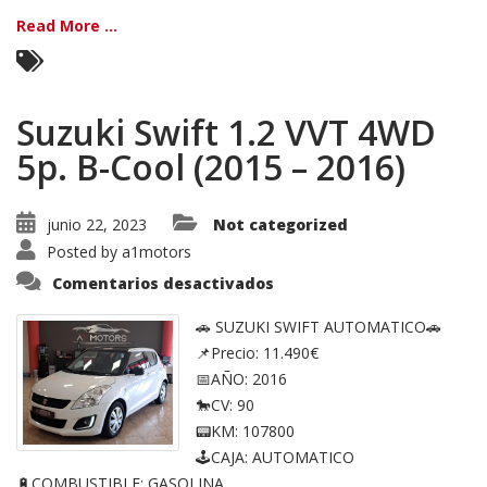
Read More ...
Suzuki Swift 1.2 VVT 4WD
5p. B-Cool (2015 – 2016)
junio 22, 2023
Not categorized
Posted by
a1motors
en
Comentarios desactivados
Suzuki
Swift
1.2
🚗 SUZUKI SWIFT AUTOMATICO🚗
VVT
📌Precio: 11.490€
4WD
5p.
📅AÑO: 2016
B-
Cool
🐎CV: 90
(2015
–
📟KM: 107800
2016)
🕹CAJA: AUTOMATICO
🔋COMBUSTIBLE: GASOLINA