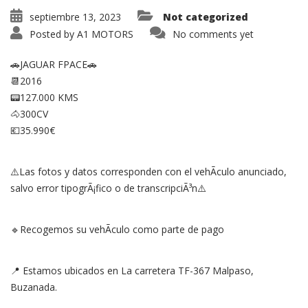
septiembre 13, 2023
Not categorized
Posted by
A1 MOTORS
No comments yet
🚗JAGUAR FPACE🚗
📆2016
📟127.000 KMS
🐴300CV
💶35.990€
⚠️Las fotos y datos corresponden con el vehÃ­culo anunciado,
salvo error tipogrÃ¡fico o de transcripciÃ³n⚠️
🔹Recogemos su vehÃ­culo como parte de pago
📍 Estamos ubicados en La carretera TF-367 Malpaso,
Buzanada.