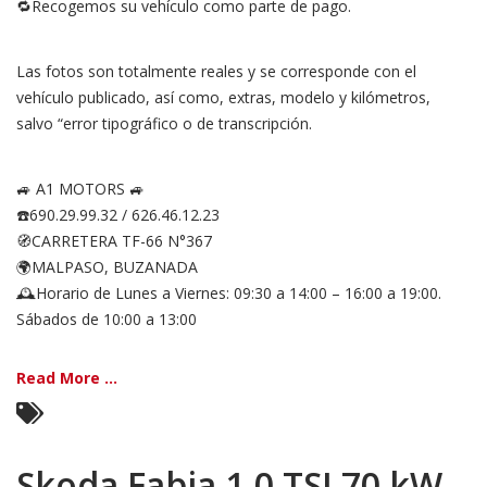
🔁Recogemos su vehículo como parte de pago.
Las fotos son totalmente reales y se corresponde con el
vehículo publicado, así como, extras, modelo y kilómetros,
salvo “error tipográfico o de transcripción.
🚙 A1 MOTORS 🚙
☎️690.29.99.32 / 626.46.12.23
🧭CARRETERA TF-66 N°367
🌍MALPASO, BUZANADA
🕰Horario de Lunes a Viernes: 09:30 a 14:00 – 16:00 a 19:00.
Sábados de 10:00 a 13:00
Read More ...
Skoda Fabia 1.0 TSI 70 kW