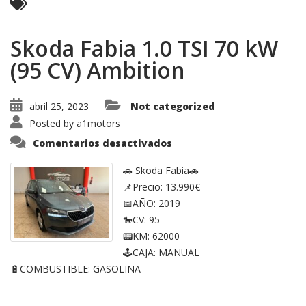
Skoda Fabia 1.0 TSI 70 kW
(95 CV) Ambition
abril 25, 2023
Not categorized
Posted by
a1motors
en
Comentarios desactivados
Skoda
Fabia
1.0
🚗 Skoda Fabia🚗
TSI
📌Precio: 13.990€
70
kW
📅AÑO: 2019
(95
CV)
🐎CV: 95
Ambition
📟KM: 62000
🕹CAJA: MANUAL
🔋COMBUSTIBLE: GASOLINA