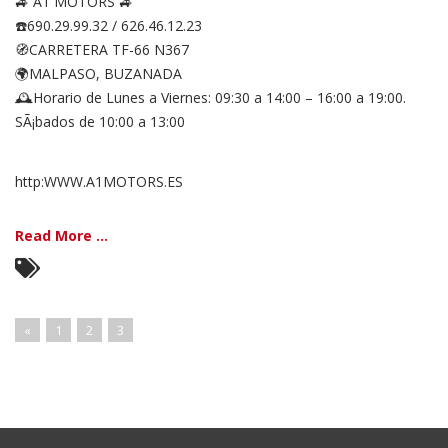
🚙 A1 MOTORS 🚙
☎️690.29.99.32 / 626.46.12.23
🧭CARRETERA TF-66 N367
🌍MALPASO, BUZANADA
🕰Horario de Lunes a Viernes: 09:30 a 14:00 – 16:00 a 19:00.
SÃ¡bados de 10:00 a 13:00
http:WWW.A1MOTORS.ES
Read More ...
«
1
2
3