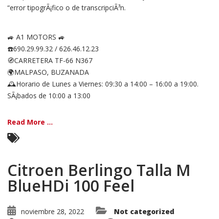
“error tipogrÃ¡fico o de transcripciÃ³n.
🚙 A1 MOTORS 🚙
☎️690.29.99.32 / 626.46.12.23
🧭CARRETERA TF-66 N367
🌍MALPASO, BUZANADA
🕰Horario de Lunes a Viernes: 09:30 a 14:00 – 16:00 a 19:00.
SÃ¡bados de 10:00 a 13:00
Read More ...
Citroen Berlingo Talla M
BlueHDi 100 Feel
noviembre 28, 2022
Not categorized