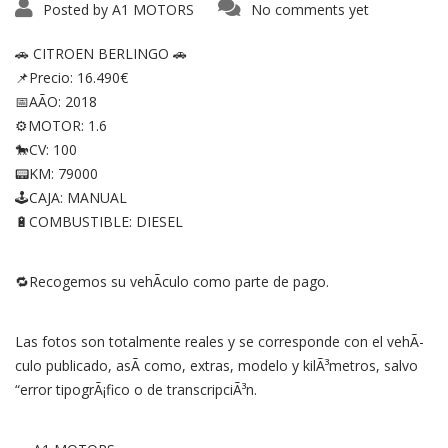
Posted by
A1 MOTORS
No comments yet
🚗 CITROEN BERLINGO 🚗
📌Precio: 16.490€
📅AÃO: 2018
⚙️MOTOR: 1.6
🐎CV: 100
📟KM: 79000
🕹CAJA: MANUAL
🔋COMBUSTIBLE: DIESEL
🔁Recogemos su vehÃ­culo como parte de pago.
Las fotos son totalmente reales y se corresponde con el vehÃ­
culo publicado, asÃ­ como, extras, modelo y kilÃ³metros, salvo
“error tipogrÃ¡fico o de transcripciÃ³n.