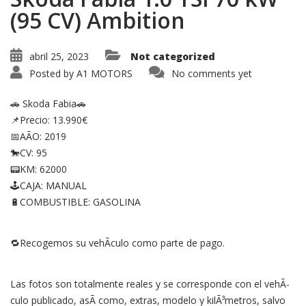
(95 CV) Ambition
abril 25, 2023
Not categorized
Posted by
A1 MOTORS
No comments yet
🚗 Skoda Fabia🚗
📌Precio: 13.990€
📅AÃO: 2019
🐎CV: 95
📟KM: 62000
🕹CAJA: MANUAL
🔋COMBUSTIBLE: GASOLINA
🔁Recogemos su vehÃ­culo como parte de pago.
Las fotos son totalmente reales y se corresponde con el vehÃ­
culo publicado, asÃ­ como, extras, modelo y kilÃ³metros, salvo