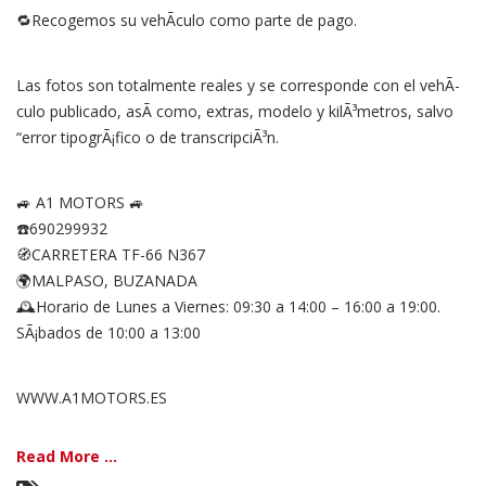
🔁Recogemos su vehÃ­culo como parte de pago.
Las fotos son totalmente reales y se corresponde con el vehÃ­
culo publicado, asÃ­ como, extras, modelo y kilÃ³metros, salvo
“error tipogrÃ¡fico o de transcripciÃ³n.
🚙 A1 MOTORS 🚙
☎️690299932
🧭CARRETERA TF-66 N367
🌍MALPASO, BUZANADA
🕰Horario de Lunes a Viernes: 09:30 a 14:00 – 16:00 a 19:00.
SÃ¡bados de 10:00 a 13:00
WWW.A1MOTORS.ES
Read More ...