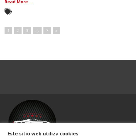
Read More ...
1
2
3
…
7
»
Este sitio web utiliza cookies