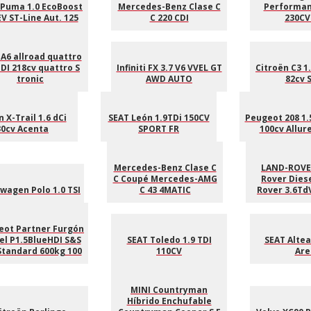
 Puma 1.0 EcoBoost
Mercedes-Benz Clase C
Performanc
V ST-Line Aut. 125
C 220 CDI
230CV
 A6 allroad quattro
TDI 218cv quattro S
Infiniti FX 3.7 V6 VVEL GT
Citroën C3 1
tronic
AWD AUTO
82cv 
 X-Trail 1.6 dCi
SEAT León 1.9TDi 150CV
Peugeot 208 1.
30cv Acenta
SPORT FR
100cv Allur
Mercedes-Benz Clase C
LAND-ROVE
C Coupé Mercedes-AMG
Rover Dies
wagen Polo 1.0 TSI
C 43 4MATIC
Rover 3.6TdV
eot Partner Furgón
el P1.5BlueHDI S&S
SEAT Toledo 1.9 TDI
SEAT Altea
Standard 600kg 100
110CV
Are
MINI Countryman
Híbrido Enchufable