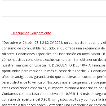
Descripción
Equipamiento
"Descubre el Citroën C3 1.2 82 CV 2021, un compacto moderno y efic
consumo de combustible reducido, el C3 ofrece una experiencia de con
ofrecer!" Condiciones Especiales de Financiación en Royb Motor En 
cómo nuestras condiciones exclusivas te permiten obtener un descue
nuestra Financiación Especial: 1. DESCUENTO DEL 10%: Al financiar 
oportunidad para reducir aún más el coste de tu coche! 2. Condicion
años de antigüedad, garantizando que adquieras un coche en perfecta
para disfrutar de tu vehículo. Nosotros nos encargamos de que pued
estas condiciones especiales, el importe mínimo a financiar es de 10
Contamos con una tasa competitiva del 10,95% TIN más un seguro qu
comisión de apertura del 3,95%, sin gastos ocultos y con toda la t
adaptarse a tus necesidades y ofrecerte una experiencia de compra 