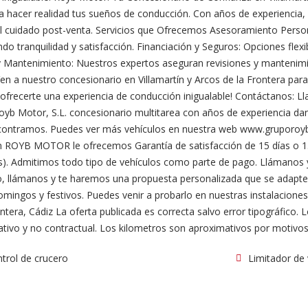
a hacer realidad tus sueños de conducción. Con años de experiencia,
el cuidado post-venta. Servicios que Ofrecemos Asesoramiento Per
o tranquilidad y satisfacción. Financiación y Seguros: Opciones flexib
 Mantenimiento: Nuestros expertos aseguran revisiones y mantenimie
en a nuestro concesionario en Villamartín y Arcos de la Frontera pa
 ofrecerte una experiencia de conducción inigualable! Contáctanos: L
Royb Motor, S.L. concesionario multitarea con años de experiencia dand
 encontramos. Puedes ver más vehículos en nuestra web www.gruporo
. En ROYB MOTOR le ofrecemos Garantía de satisfacción de 15 días o 1
nes). Admitimos todo tipo de vehículos como parte de pago. Llámano
, llámanos y te haremos una propuesta personalizada que se adapte 
gos y festivos. Puedes venir a probarlo en nuestras instalaciones: P
ontera, Cádiz La oferta publicada es correcta salvo error tipográfico.
tivo y no contractual. Los kilometros son aproximativos por motivos
trol de crucero
Limitador de 