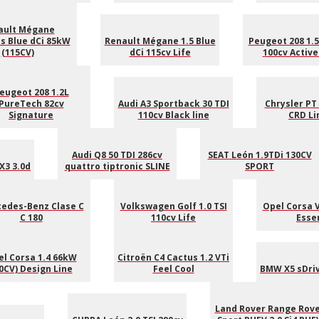
ault Mégane
s Blue dCi 85kW
Renault Mégane 1.5 Blue
Peugeot 208 1.5
(115CV)
dCi 115cv Life
100cv Active
eugeot 208 1.2L
PureTech 82cv
Audi A3 Sportback 30 TDI
Chrysler PT 
Signature
110cv Black line
CRD Li
Audi Q8 50 TDI 286cv
SEAT León 1.9TDi 130CV
X3 3.0d
quattro tiptronic SLINE
SPORT
edes-Benz Clase C
Volkswagen Golf 1.0 TSI
Opel Corsa V
C 180
110cv Life
Esse
l Corsa 1.4 66kW
Citroën C4 Cactus 1.2 VTi
0CV) Design Line
Feel Cool
BMW X5 sDri
Land Rover Range Rov