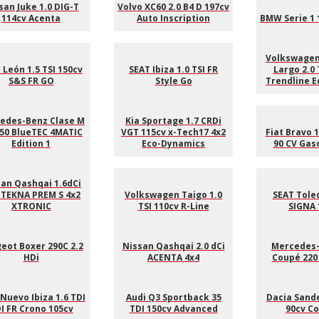
san Juke 1.0 DIG-T
Volvo XC60 2.0 B4 D 197cv
114cv Acenta
Auto Inscription
BMW Serie 1 
Volkswagen
 León 1.5 TSI 150cv
SEAT Ibiza 1.0 TSI FR
Largo 2.0 
S&S FR GO
Style Go
Trendline E
edes-Benz Clase M
Kia Sportage 1.7 CRDi
50 BlueTEC 4MATIC
VGT 115cv x-Tech17 4x2
Fiat Bravo 1
Edition 1
Eco-Dynamics
90 CV Gaso
an Qashqai 1.6dCi
 TEKNA PREM S 4x2
Volkswagen Taigo 1.0
SEAT Toled
XTRONIC
TSI 110cv R-Line
SIGNA 
eot Boxer 290C 2.2
Nissan Qashqai 2.0 dCi
Mercedes-
HDi
ACENTA 4x4
Coupé 220
Nuevo Ibiza 1.6 TDI
Audi Q3 Sportback 35
Dacia Sande
I FR Crono 105cv
TDI 150cv Advanced
90cv C