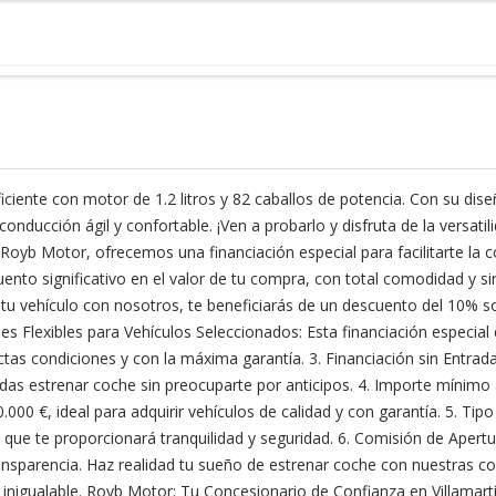
iente con motor de 1.2 litros y 82 caballos de potencia. Con su diseñ
ducción ágil y confortable. ¡Ven a probarlo y disfruta de la versatil
Royb Motor, ofrecemos una financiación especial para facilitarte la
nto significativo en el valor de tu compra, con total comodidad y si
tu vehículo con nosotros, te beneficiarás de un descuento del 10% sob
es Flexibles para Vehículos Seleccionados: Esta financiación especial
s condiciones y con la máxima garantía. 3. Financiación sin Entrada:
as estrenar coche sin preocuparte por anticipos. 4. Importe mínimo a
.000 €, ideal para adquirir vehículos de calidad y con garantía. 5. Ti
e te proporcionará tranquilidad y seguridad. 6. Comisión de Apertura
ransparencia. Haz realidad tu sueño de estrenar coche con nuestras co
inigualable. Royb Motor: Tu Concesionario de Confianza en Villamart