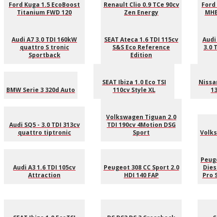
Ford Kuga 1.5 EcoBoost
Renault Clio 0.9 TCe 90cv
Ford
Titanium FWD 120
Zen Energy
MHE
Audi A7 3.0 TDI 160kW
SEAT Ateca 1.6 TDI 115cv
Audi
quattro S tronic
S&S Eco Reference
3.0 
Sportback
Edition
SEAT Ibiza 1.0 Eco TSI
Nissan
BMW Serie 3 320d Auto
110cv Style XL
1
Volkswagen Tiguan 2.0
Audi SQ5 - 3.0 TDI 313cv
TDI 190cv 4Motion DSG
quattro tiptronic
Sport
Volks
Peug
Audi A3 1.6 TDI 105cv
Peugeot 308 CC Sport 2.0
Dies
Attraction
HDI 140 FAP
Pro 