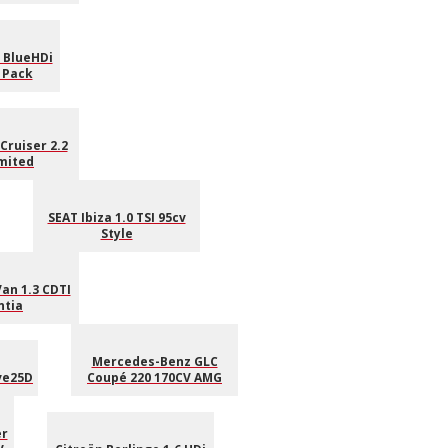
 BlueHDi
 Pack
Cruiser 2.2
mited
SEAT Ibiza 1.0 TSI 95cv
Style
an 1.3 CDTI
ntia
Mercedes-Benz GLC
ve25D
Coupé 220 170CV AMG
er