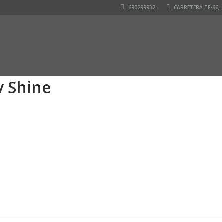
690299932
CARRETERA TF-66, 
v Shine