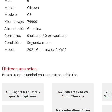
Mes:
6
Marca:
Citroen
Modelo:
C3
Kilometraje:
79900
Alimentación:
Gasolina
Consumo:
0 urbano / 0 extraurbano
Condición:
Segunda mano
Motor:
2021 Gasolina cv 0 kW 0
Últimos anuncios
Busca tu oportunidad entre nuestros vehículos
Audi SQ5 3.0 TDI 313cv
Fiat 500 1.2 8v 69 CV
Land
quattro tiptronic
Color Therapy
Sport
Mercedes-Benz Citan