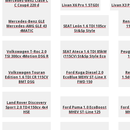
Mercedes-Benz Clase C
C Coupé 220 d
Livan X6 Pro 1.5TGDI
Livan X3 
Mercedes-Benz GLE
Rena
Mercedes-AMG GLE 43
SEAT León 1.6 TDI 105cv
11
4MATIC
St&Sp Style
Volkswagen T-Roc 2.0
SEAT Ateca 1.6 TDI 85kW
Peug
TSI 300cv 4Motion DSG R
(115CV) St&Sp Style Eco
1
Volkswagen Touran
Ford Kuga Diesel 2.0
Re
Edition 1.6 TDI CR 115CV
EcoBlue MEHV ST-Line X
1.5d
BMT DSG
FWD 150
Land Rover Discovery
Sport 2.0 TD4 150cv 4x4
Ford Puma 1.0 EcoBoost
Ford
HSE
MHEV ST-Line 125
MH