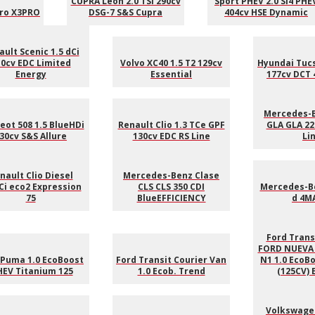
CUPRA León 2.0 TSI 290cv
Sport PHEV 2.0 Si4 PHE
Pro X3PRO
DSG-7 S&S Cupra
404cv HSE Dynamic
ult Scenic 1.5 dCi
0cv EDC Limited
Volvo XC40 1.5 T2 129cv
Hyundai Tucs
Energy
Essential
177cv DCT 
Mercedes-B
eot 508 1.5 BlueHDi
Renault Clio 1.3 TCe GPF
GLA GLA 22
30cv S&S Allure
130cv EDC RS Line
Li
nault Clio Diesel
Mercedes-Benz Clase
Ci eco2 Expression
CLS CLS 350 CDI
Mercedes-Be
75
BlueEFFICIENCY
d 4M
Ford Trans
FORD NUEVA 
 Puma 1.0 EcoBoost
Ford Transit Courier Van
N1 1.0 EcoB
EV Titanium 125
1.0 Ecob. Trend
(125CV) 
Volkswagen