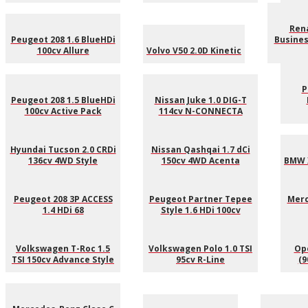
Ren
Peugeot 208 1.6 BlueHDi
Busines
100cv Allure
Volvo V50 2.0D Kinetic
P
Peugeot 208 1.5 BlueHDi
Nissan Juke 1.0 DIG-T
100cv Active Pack
114cv N-CONNECTA
Hyundai Tucson 2.0 CRDi
Nissan Qashqai 1.7 dCi
136cv 4WD Style
150cv 4WD Acenta
BMW 
Peugeot 208 3P ACCESS
Peugeot Partner Tepee
Merc
1.4 HDi 68
Style 1.6 HDi 100cv
Volkswagen T-Roc 1.5
Volkswagen Polo 1.0 TSI
Ope
TSI 150cv Advance Style
95cv R-Line
(9