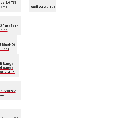
e 2.0 TSI
 BMT
Audi A3 2.0 TDI
.2 PureTech
Shine
5 BlueHDi
e Pack
R Range
el Range
8 SE Aut.
 1.6 102cv
na