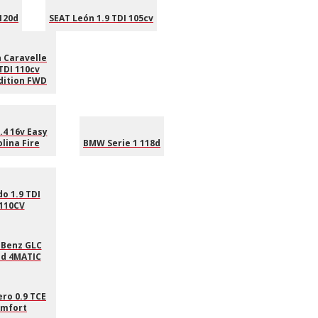
120d
SEAT León 1.9 TDI 105cv
 Caravelle
TDI 110cv
dition FWD
.4 16v Easy
lina Fire
BMW Serie 1 118d
o 1.9 TDI
110CV
Benz GLC
 d 4MATIC
ro 0.9 TCE
omfort