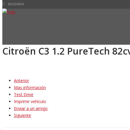
Citroën C3 1.2 PureTech 82c
Anterior
Mas información
Test Drive
Imprimir vehículo
Enviar a un amigo
Siguiente