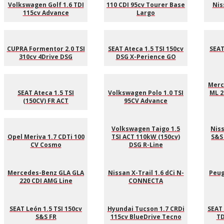
Volkswagen Golf 1.6 TDI
110 CDI 95cv Tourer Base
Nis
115cv Advance
Largo
CUPRA Formentor 2.0 TSI
SEAT Ateca 1.5 TSI 150cv
SEAT
310cv 4Drive DSG
DSG X-Perience GO
Merc
SEAT Ateca 1.5 TSI
Volkswagen Polo 1.0 TSI
ML 2
(150CV) FR ACT
95CV Advance
Volkswagen Taigo 1.5
Niss
Opel Meriva 1.7 CDTi 100
TSI ACT 110kW (150cv)
S&S
CV Cosmo
DSG R-Line
Mercedes-Benz GLA GLA
Nissan X-Trail 1.6 dCi N-
Peug
220 CDI AMG Line
CONNECTA
SEAT León 1.5 TSI 150cv
Hyundai Tucson 1.7 CRDi
SEAT 
S&S FR
115cv BlueDrive Tecno
TD