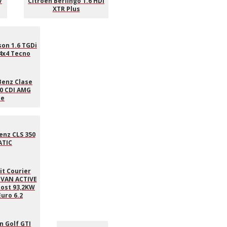
V
Citroën Berlingo 1.6 HDi
XTR Plus
on 1.6 TGDi
4x4 Tecno
enz Clase
0 CDI AMG
ne
nz CLS 350
ATIC
it Courier
VAN ACTIVE
oost 93,2KW
Euro 6.2
 Golf GTI