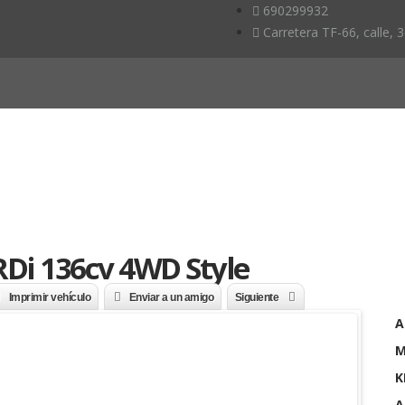
690299932
Carretera TF-66, calle, 
RDi 136cv 4WD Style
Imprimir vehículo
Enviar a un amigo
Siguiente
A
M
K
A