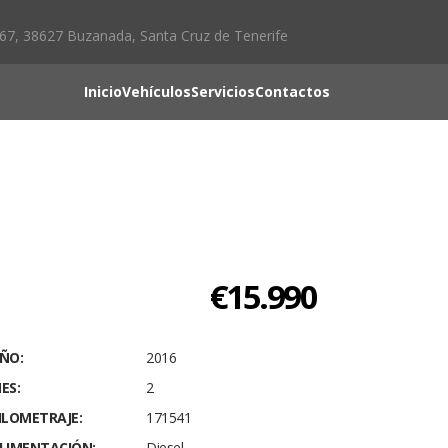
367, 38627 Buzanada, Santa Cruz de Tenerife
Inicio
Vehículos
Servicios
Contactos
€15.990
ÑO:
2016
ES:
2
ILOMETRAJE:
171541
LIMENTACIÓN:
Diesel