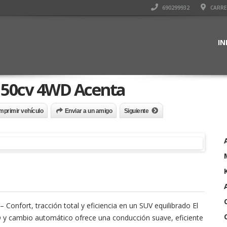
690299932
CARRET
IN
 150cv 4WD Acenta
mprimir vehículo
Enviar a un amigo
Siguiente
fort, tracción total y eficiencia en un SUV equilibrado El
D y cambio automático ofrece una conducción suave, eficiente