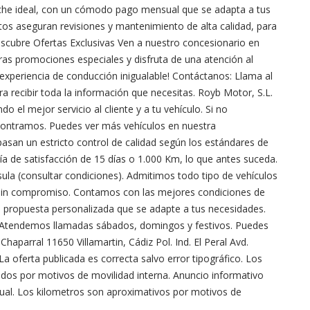
coche ideal, con un cómodo pago mensual que se adapta a tus
tos aseguran revisiones y mantenimiento de alta calidad, para
scubre Ofertas Exclusivas Ven a nuestro concesionario en
tras promociones especiales y disfruta de una atención al
experiencia de conducción inigualable! Contáctanos: Llama al
ra recibir toda la información que necesitas. Royb Motor, S.L.
 el mejor servicio al cliente y a tu vehículo. Si no
contramos. Puedes ver más vehículos en nuestra
an un estricto control de calidad según los estándares de
 de satisfacción de 15 días o 1.000 Km, lo que antes suceda.
sula (consultar condiciones). Admitimos todo tipo de vehículos
sin compromiso. Contamos con las mejores condiciones de
 propuesta personalizada que se adapte a tus necesidades.
. Atendemos llamadas sábados, domingos y festivos. Puedes
 Chaparral 11650 Villamartin, Cádiz Pol. Ind. El Peral Avd.
a oferta publicada es correcta salvo error tipográfico. Los
dos por motivos de movilidad interna. Anuncio informativo
l. Los kilometros son aproximativos por motivos de