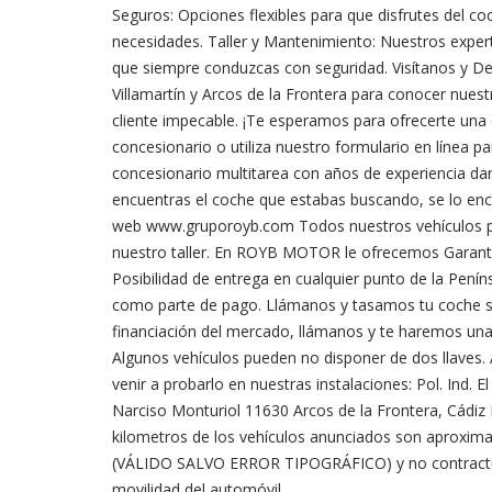
Seguros: Opciones flexibles para que disfrutes del 
necesidades. Taller y Mantenimiento: Nuestros exper
que siempre conduzcas con seguridad. Visítanos y De
Villamartín y Arcos de la Frontera para conocer nues
cliente impecable. ¡Te esperamos para ofrecerte una 
concesionario o utiliza nuestro formulario en línea pa
concesionario multitarea con años de experiencia dando
encuentras el coche que estabas buscando, se lo en
web www.gruporoyb.com Todos nuestros vehículos pas
nuestro taller. En ROYB MOTOR le ofrecemos Garantía
Posibilidad de entrega en cualquier punto de la Penín
como parte de pago. Llámanos y tasamos tu coche 
financiación del mercado, llámanos y te haremos una
Algunos vehículos pueden no disponer de dos llaves
venir a probarlo en nuestras instalaciones: Pol. Ind. El
Narciso Monturiol 11630 Arcos de la Frontera, Cádiz L
kilometros de los vehículos anunciados son aproxima
(VÁLIDO SALVO ERROR TIPOGRÁFICO) y no contractua
movilidad del automóvil.