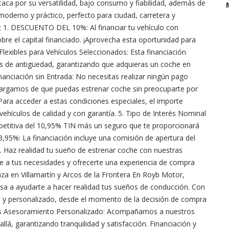
aca por su versatilidad, bajo consumo y fiabilidad, además de
oderno y práctico, perfecto para ciudad, carretera y
l: 1. DESCUENTO DEL 10%: Al financiar tu vehículo con
bre el capital financiado. ¡Aprovecha esta oportunidad para
Flexibles para Vehículos Seleccionados: Esta financiación
os de antigüedad, garantizando que adquieras un coche en
nanciación sin Entrada: No necesitas realizar ningún pago
encargamos de que puedas estrenar coche sin preocuparte por
 Para acceder a estas condiciones especiales, el importe
 vehículos de calidad y con garantía. 5. Tipo de Interés Nominal
etitiva del 10,95% TIN más un seguro que te proporcionará
 3,95%: La financiación incluye una comisión de apertura del
a. Haz realidad tu sueño de estrenar coche con nuestras
se a tus necesidades y ofrecerte una experiencia de compra
za en Villamartín y Arcos de la Frontera En Royb Motor,
sa a ayudarte a hacer realidad tus sueños de conducción. Con
o y personalizado, desde el momento de la decisión de compra
mos Asesoramiento Personalizado: Acompañamos a nuestros
lá, garantizando tranquilidad y satisfacción. Financiación y