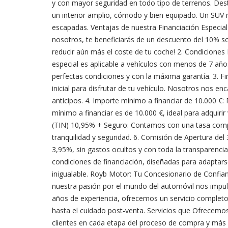
y con mayor seguridad en todo tipo de terrenos. Dest
un interior amplio, cómodo y bien equipado. Un SUV m
escapadas. Ventajas de nuestra Financiación Especia
nosotros, te beneficiarás de un descuento del 10% so
reducir aún más el coste de tu coche! 2. Condiciones 
especial es aplicable a vehículos con menos de 7 añ
perfectas condiciones y con la máxima garantía. 3. Fi
inicial para disfrutar de tu vehículo. Nosotros nos 
anticipos. 4. Importe mínimo a financiar de 10.000 €:
mínimo a financiar es de 10.000 €, ideal para adquirir
(TIN) 10,95% + Seguro: Contamos con una tasa comp
tranquilidad y seguridad. 6. Comisión de Apertura del
3,95%, sin gastos ocultos y con toda la transparenci
condiciones de financiación, diseñadas para adaptar
inigualable. Royb Motor: Tu Concesionario de Confian
nuestra pasión por el mundo del automóvil nos impul
años de experiencia, ofrecemos un servicio complet
hasta el cuidado post-venta. Servicios que Ofrece
clientes en cada etapa del proceso de compra y más al