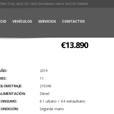
ERA TF-66, CALLE, 367, 38627 BUZANADA, SANTA CRUZ DE TENERIFE
ICIO
VEHÍCULOS
SERVICIOS
CONTACTOS
€13.890
AÑO:
2019
MES:
11
KILOMETRAJE:
210346
ALIMENTACIÓN:
Diesel
CONSUMO:
6.1 urbano / 4.4 extraurbano
CONDICIÓN:
Segunda mano