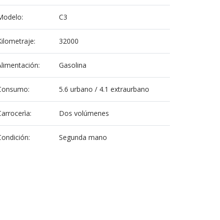
Modelo:
C3
Kilometraje:
32000
Alimentación:
Gasolina
Consumo:
5.6 urbano / 4.1 extraurbano
Carrocerìa:
Dos volúmenes
Condición:
Segunda mano