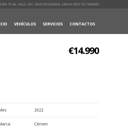
ERA TF-66, CALLE, 367, 38627 BUZANADA, SANTA CRUZ DE TENERIFE
ICIO
VEHÍCULOS
SERVICIOS
CONTACTOS
€14.990
Mes:
2022
Marca:
Citroen