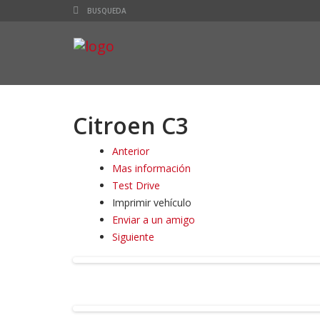
Citroen C3
Anterior
Mas información
Test Drive
Imprimir vehículo
Enviar a un amigo
Siguiente