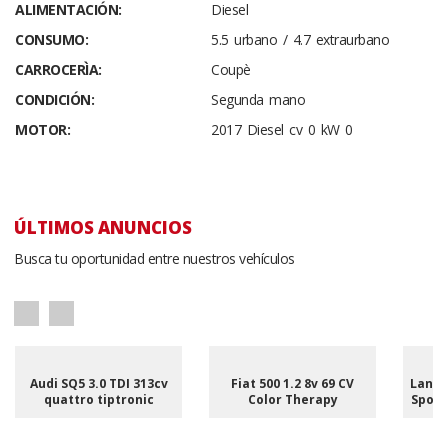
ALIMENTACIÓN:
Diesel
CONSUMO:
5.5 urbano / 4.7 extraurbano
CARROCERÌA:
Coupè
CONDICIÓN:
Segunda mano
MOTOR:
2017 Diesel cv 0 kW 0
ÚLTIMOS ANUNCIOS
Busca tu oportunidad entre nuestros vehículos
Audi SQ5 3.0 TDI 313cv
Fiat 500 1.2 8v 69 CV
Land 
quattro tiptronic
Color Therapy
Sport