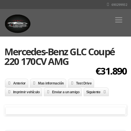
690299932
Mercedes-Benz GLC Coupé
220 170CV AMG
€31.890
Anterior
Mas información
Test Drive
Imprimir vehículo
Enviar a un amigo
Siguiente