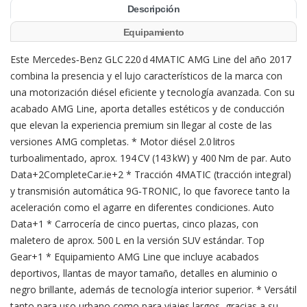
Descripción
Equipamiento
Este Mercedes‑Benz GLC 220 d 4MATIC AMG Line del año 2017
combina la presencia y el lujo característicos de la marca con
una motorización diésel eficiente y tecnología avanzada. Con su
acabado AMG Line, aporta detalles estéticos y de conducción
que elevan la experiencia premium sin llegar al coste de las
versiones AMG completas. * Motor diésel 2.0 litros
turboalimentado, aprox. 194 CV (143 kW) y 400 Nm de par. Auto
Data+2CompleteCar.ie+2 * Tracción 4MATIC (tracción integral)
y transmisión automática 9G‑TRONIC, lo que favorece tanto la
aceleración como el agarre en diferentes condiciones. Auto
Data+1 * Carrocería de cinco puertas, cinco plazas, con
maletero de aprox. 500 L en la versión SUV estándar. Top
Gear+1 * Equipamiento AMG Line que incluye acabados
deportivos, llantas de mayor tamaño, detalles en aluminio o
negro brillante, además de tecnología interior superior. * Versátil
tanto para uso urbano como para viajes largos, gracias a su