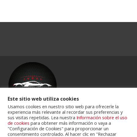
Este sitio web utiliza cookies
Usamos cookies en nuestro sitio web para ofrecerle la
experiencia más relevante al recordar sus preferencias y
sus visitas repetidas. Lea nuestra
Información sobre el uso
Powered by
Portalclub
.
de cookies
para obtener más información o vaya a
"Configuración de Cookies" para proporcionar un
consentimiento controlado. Al hacer clic en "Rechazar