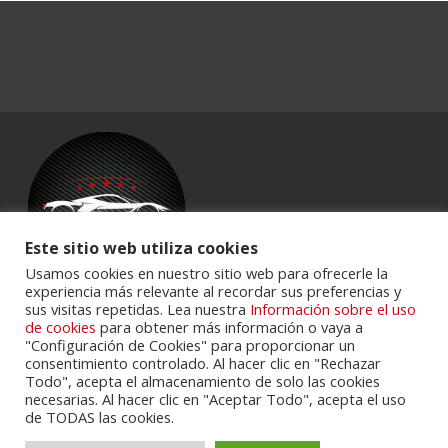
Este sitio web utiliza cookies
Usamos cookies en nuestro sitio web para ofrecerle la
experiencia más relevante al recordar sus preferencias y
sus visitas repetidas. Lea nuestra
Información sobre el uso
Powered by
Portalclub
.
de cookies
para obtener más información o vaya a
"Configuración de Cookies" para proporcionar un
consentimiento controlado. Al hacer clic en "Rechazar
Todo", acepta el almacenamiento de solo las cookies
necesarias. Al hacer clic en "Aceptar Todo", acepta el uso
de TODAS las cookies.