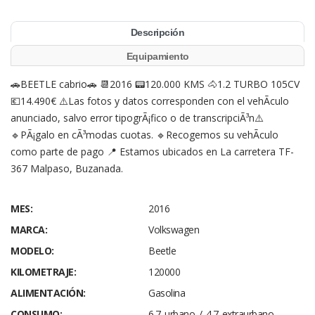
Descripción
Equipamiento
🚗BEETLE cabrio🚗 📆2016 📟120.000 KMS 🐴1.2 TURBO 105CV
💶14.490€ ⚠️Las fotos y datos corresponden con el vehÃ­culo
anunciado, salvo error tipogrÃ¡fico o de transcripciÃ³n⚠️
🔹PÃ¡galo en cÃ³modas cuotas. 🔹Recogemos su vehÃ­culo
como parte de pago 📍 Estamos ubicados en La carretera TF-
367 Malpaso, Buzanada.
MES:
2016
MARCA:
Volkswagen
MODELO:
Beetle
KILOMETRAJE:
120000
ALIMENTACIÓN:
Gasolina
CONSUMO:
6.7 urbano / 4.7 extraurbano