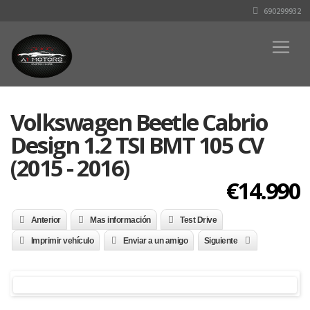
690299932
Volkswagen Beetle Cabrio
Design 1.2 TSI BMT 105 CV
(2015 - 2016)
€14.990
Anterior
Mas información
Test Drive
Imprimir vehículo
Enviar a un amigo
Siguiente