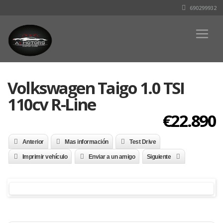
690299932
Volkswagen Taigo 1.0 TSI
110cv R-Line
€22.890
Anterior
Mas información
Test Drive
Imprimir vehículo
Enviar a un amigo
Siguiente