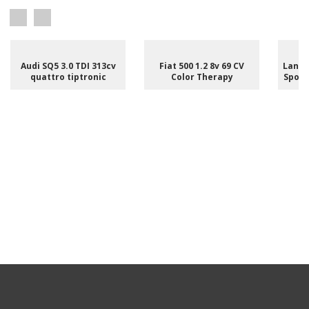
Audi SQ5 3.0 TDI 313cv
Fiat 500 1.2 8v 69 CV
Land 
quattro tiptronic
Color Therapy
Sport