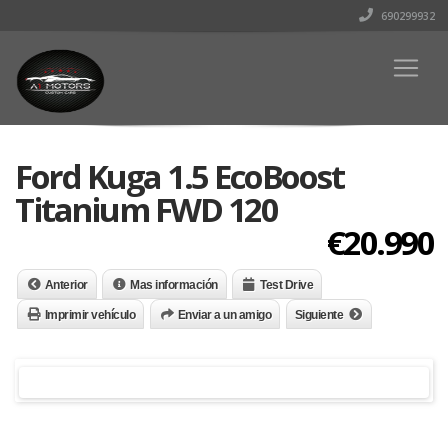
690299932
Ford Kuga 1.5 EcoBoost
Titanium FWD 120
€20.990
Anterior
Mas información
Test Drive
Imprimir vehículo
Enviar a un amigo
Siguiente