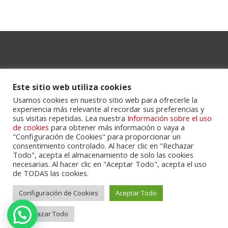
Este sitio web utiliza cookies
Usamos cookies en nuestro sitio web para ofrecerle la
experiencia más relevante al recordar sus preferencias y
sus visitas repetidas. Lea nuestra
Información sobre el uso
Powered by
Portalclub
.
de cookies
para obtener más información o vaya a
"Configuración de Cookies" para proporcionar un
consentimiento controlado. Al hacer clic en "Rechazar
Todo", acepta el almacenamiento de solo las cookies
necesarias. Al hacer clic en "Aceptar Todo", acepta el uso
de TODAS las cookies.
Configuración de Cookies
Aceptar Todo
Cookie Policy
Privacy Policy
Servicios
Contactos
Rechazar Todo