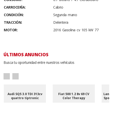
CARROCERÌA:
Cabrio
CONDICIÓN:
Segunda mano
TRACCIÓN:
Delentera
MOTOR:
2016 Gasolina cv 105 kW 77
ÚLTIMOS ANUNCIOS
Busca tu oportunidad entre nuestros vehículos
Audi SQ5 3.0 TDI 313cv
Fiat 500 1.2 8v 69 CV
Land 
quattro tiptronic
Color Therapy
Sport