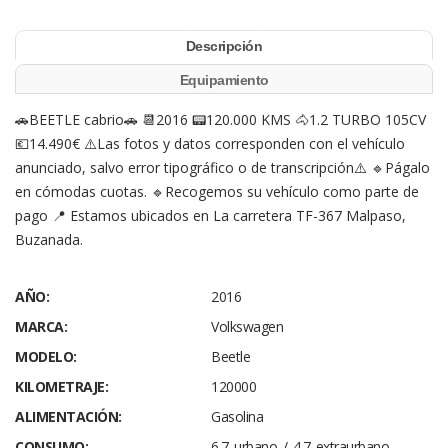
Descripción
Equipamiento
🚗BEETLE cabrio🚗 📆2016 📟120.000 KMS 🐴1.2 TURBO 105CV
💶14.490€ ⚠️Las fotos y datos corresponden con el vehículo
anunciado, salvo error tipográfico o de transcripción⚠️ 🔹Págalo
en cómodas cuotas. 🔹Recogemos su vehículo como parte de
pago 📍 Estamos ubicados en La carretera TF-367 Malpaso,
Buzanada.
AÑO:
2016
MARCA:
Volkswagen
MODELO:
Beetle
KILOMETRAJE:
120000
ALIMENTACIÓN:
Gasolina
CONSUMO:
6.7 urbano / 4.7 extraurbano