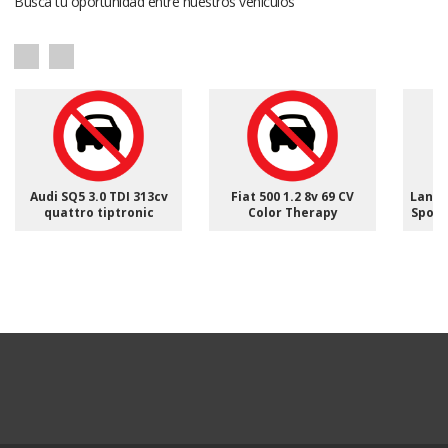
Busca tu oportunidad entre nuestros vehículos
Audi SQ5 3.0 TDI 313cv
Fiat 500 1.2 8v 69 CV
Land 
quattro tiptronic
Color Therapy
Sport