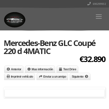
690299932
Mercedes-Benz GLC Coupé
220 d 4MATIC
€32.890
Anterior
Mas información
Test Drive
Imprimir vehículo
Enviar a un amigo
Siguiente