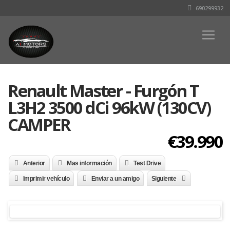
690299932
Renault Master - Furgón T
L3H2 3500 dCi 96kW (130CV)
CAMPER
€39.990
Anterior
Mas información
Test Drive
Imprimir vehículo
Enviar a un amigo
Siguiente