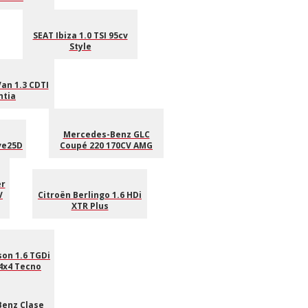
SEAT Ibiza 1.0 TSI 95cv
Style
an 1.3 CDTI
ntia
Mercedes-Benz GLC
ve25D
Coupé 220 170CV AMG
er
V
Citroën Berlingo 1.6 HDi
XTR Plus
on 1.6 TGDi
4x4 Tecno
enz Clase