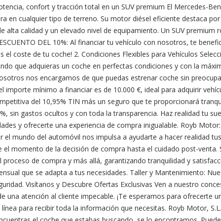
cia, confort y tracción total en un SUV premium El Mercedes-Ben
 en cualquier tipo de terreno. Su motor diésel eficiente destaca por 
de alta calidad y un elevado nivel de equipamiento. Un SUV premium r
ESCUENTO DEL 10%: Al financiar tu vehículo con nosotros, te benefi
 el coste de tu coche! 2. Condiciones Flexibles para Vehículos Selecc
ndo que adquieras un coche en perfectas condiciones y con la máxima
o. Nosotros nos encargamos de que puedas estrenar coche sin preocupa
l importe mínimo a financiar es de 10.000 €, ideal para adquirir vehícu
etitiva del 10,95% TIN más un seguro que te proporcionará tranquil
5%, sin gastos ocultos y con toda la transparencia. Haz realidad tu s
idades y ofrecerte una experiencia de compra inigualable. Royb Motor
por el mundo del automóvil nos impulsa a ayudarte a hacer realidad t
de el momento de la decisión de compra hasta el cuidado post-venta
proceso de compra y más allá, garantizando tranquilidad y satisfacc
ensual que se adapta a tus necesidades. Taller y Mantenimiento: Nue
ridad. Visítanos y Descubre Ofertas Exclusivas Ven a nuestro concesi
e una atención al cliente impecable. ¡Te esperamos para ofrecerte un
 línea para recibir toda la información que necesitas. Royb Motor, S.
no encuentras el coche que estabas buscando, se lo encontramos. Pued