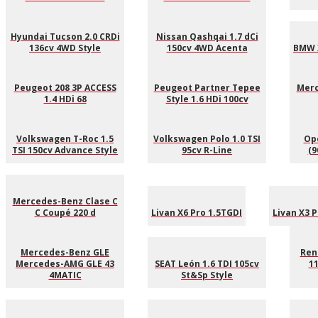
Hyundai Tucson 2.0 CRDi
Nissan Qashqai 1.7 dCi
136cv 4WD Style
150cv 4WD Acenta
BMW 
Peugeot 208 3P ACCESS
Peugeot Partner Tepee
Merc
1.4 HDi 68
Style 1.6 HDi 100cv
Volkswagen T-Roc 1.5
Volkswagen Polo 1.0 TSI
Ope
TSI 150cv Advance Style
95cv R-Line
(9
Mercedes-Benz Clase C
C Coupé 220 d
Livan X6 Pro 1.5TGDI
Livan X3 
Mercedes-Benz GLE
Rena
Mercedes-AMG GLE 43
SEAT León 1.6 TDI 105cv
11
4MATIC
St&Sp Style