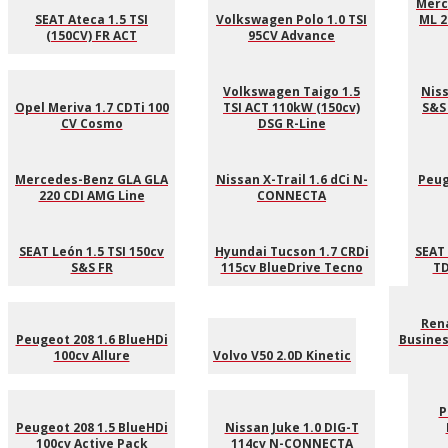
Merc
SEAT Ateca 1.5 TSI
Volkswagen Polo 1.0 TSI
ML 2
(150CV) FR ACT
95CV Advance
Volkswagen Taigo 1.5
Niss
Opel Meriva 1.7 CDTi 100
TSI ACT 110kW (150cv)
S&S
CV Cosmo
DSG R-Line
Mercedes-Benz GLA GLA
Nissan X-Trail 1.6 dCi N-
Peug
220 CDI AMG Line
CONNECTA
SEAT León 1.5 TSI 150cv
Hyundai Tucson 1.7 CRDi
SEAT 
S&S FR
115cv BlueDrive Tecno
TD
Ren
Peugeot 208 1.6 BlueHDi
Busines
100cv Allure
Volvo V50 2.0D Kinetic
P
Peugeot 208 1.5 BlueHDi
Nissan Juke 1.0 DIG-T
100cv Active Pack
114cv N-CONNECTA