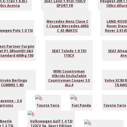
 X-Trail 1.6 dCi
SEAT León 1.9TDi 150CV
Peugeot 208 1.
30cv Acenta
SPORT FR
100cv Allur
Mercedes-Benz Clase C
LAND-ROVE
C Coupé Mercedes-AMG
Rover Dies
wagen Polo 1.0 TSI
C 43 4MATIC
Rover 3.6TdV
eot Partner Furgón
el P1.5BlueHDI S&S
SEAT Toledo 1.9 TDI
SEAT Altea
Standard 600kg 100
110CV
Are
MINI Countryman
Híbrido Enchufable
itroën Berlingo
Countryman Cooper S E
Volvo XC90 R
CUMBRE 1.9D
ALL4
T8 AWD
ayenne - 3.0
iptronic
Toyota Yaris
Fiat Panda
Toyota Yaris
Beetle
Volkswagen Golf 1.4 TSI
 1.2 TSI
122CV 5p. Sport Edition