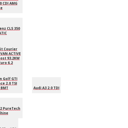
0 CDI AMG
ne
nz CLS 350
ATIC
it Courier
VAN ACTIVE
oost 93,2KW
Euro 6.2
 Golf GTI
e 2.0 TSI
 BMT
Audi A3 2.0 TDI
.2 PureTech
Shine