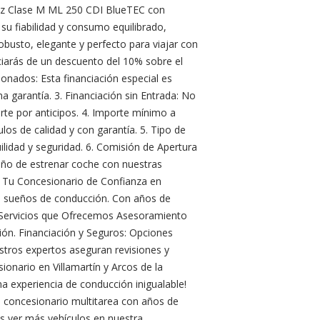
z Clase M ML 250 CDI BlueTEC con
su fiabilidad y consumo equilibrado,
obusto, elegante y perfecto para viajar con
ciarás de un descuento del 10% sobre el
ionados: Esta financiación especial es
 garantía. 3. Financiación sin Entrada: No
rte por anticipos. 4. Importe mínimo a
los de calidad y con garantía. 5. Tipo de
idad y seguridad. 6. Comisión de Apertura
ueño de estrenar coche con nuestras
: Tu Concesionario de Confianza en
us sueños de conducción. Con años de
. Servicios que Ofrecemos Asesoramiento
ión. Financiación y Seguros: Opciones
stros expertos aseguran revisiones y
onario en Villamartín y Arcos de la
a experiencia de conducción inigualable!
L. concesionario multitarea con años de
es ver más vehículos en nuestra