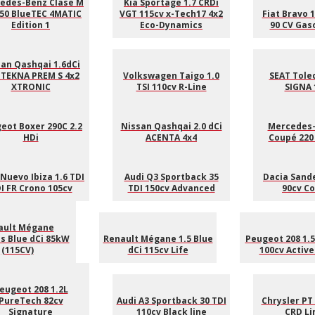
edes-Benz Clase M
Kia Sportage 1.7 CRDi
50 BlueTEC 4MATIC
VGT 115cv x-Tech17 4x2
Fiat Bravo 1
Edition 1
Eco-Dynamics
90 CV Gaso
an Qashqai 1.6dCi
 TEKNA PREM S 4x2
Volkswagen Taigo 1.0
SEAT Toled
XTRONIC
TSI 110cv R-Line
SIGNA 
eot Boxer 290C 2.2
Nissan Qashqai 2.0 dCi
Mercedes-
HDi
ACENTA 4x4
Coupé 220
Nuevo Ibiza 1.6 TDI
Audi Q3 Sportback 35
Dacia Sande
I FR Crono 105cv
TDI 150cv Advanced
90cv C
ault Mégane
s Blue dCi 85kW
Renault Mégane 1.5 Blue
Peugeot 208 1.5
(115CV)
dCi 115cv Life
100cv Active
eugeot 208 1.2L
PureTech 82cv
Audi A3 Sportback 30 TDI
Chrysler PT 
Signature
110cv Black line
CRD Li