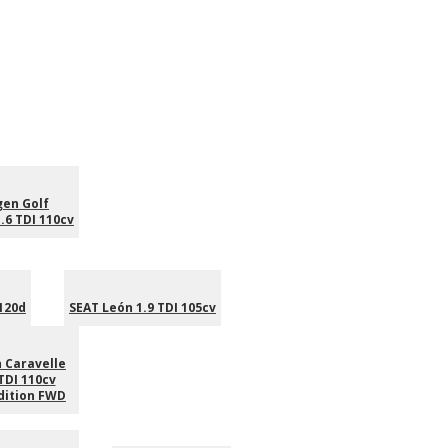
en Golf
.6 TDI 110cv
120d
SEAT León 1.9 TDI 105cv
 Caravelle
TDI 110cv
dition FWD