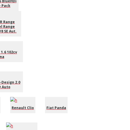
5 BlueHDi
e Pack
R Range
el Range
8 SE Aut.
 1.6 102cv
na
-Design 2.0
 Auto
Renault Clio
Fiat Panda