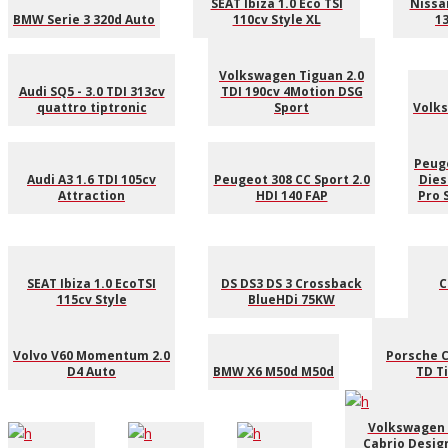
SEAT Ibiza 1.0 Eco TSI
Nissan
BMW Serie 3 320d Auto
110cv Style XL
1
Volkswagen Tiguan 2.0
Audi SQ5 - 3.0 TDI 313cv
TDI 190cv 4Motion DSG
quattro tiptronic
Sport
Volks
Peug
Audi A3 1.6 TDI 105cv
Peugeot 308 CC Sport 2.0
Dies
Attraction
HDI 140 FAP
Pro 
SEAT Ibiza 1.0 EcoTSI
DS DS3 DS 3 Crossback
C
115cv Style
BlueHDi 75KW
Volvo V60 Momentum 2.0
Porsche C
D4 Auto
BMW X6 M50d M50d
TD T
Volkswagen 
Cabrio Design