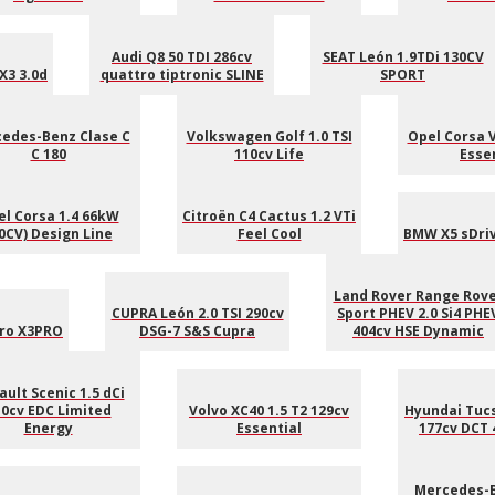
Audi Q8 50 TDI 286cv
SEAT León 1.9TDi 130CV
X3 3.0d
quattro tiptronic SLINE
SPORT
edes-Benz Clase C
Volkswagen Golf 1.0 TSI
Opel Corsa V
C 180
110cv Life
Esse
l Corsa 1.4 66kW
Citroën C4 Cactus 1.2 VTi
0CV) Design Line
Feel Cool
BMW X5 sDri
Land Rover Range Rov
CUPRA León 2.0 TSI 290cv
Sport PHEV 2.0 Si4 PHE
Pro X3PRO
DSG-7 S&S Cupra
404cv HSE Dynamic
ult Scenic 1.5 dCi
0cv EDC Limited
Volvo XC40 1.5 T2 129cv
Hyundai Tucs
Energy
Essential
177cv DCT 
Mercedes-B