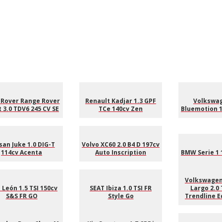
 Rover Range Rover
Renault Kadjar 1.3 GPF
Volkswag
 3.0 TDV6 245 CV SE
TCe 140cv Zen
Bluemotion 1
san Juke 1.0 DIG-T
Volvo XC60 2.0 B4 D 197cv
114cv Acenta
Auto Inscription
BMW Serie 1 
Volkswagen
 León 1.5 TSI 150cv
SEAT Ibiza 1.0 TSI FR
Largo 2.0 
S&S FR GO
Style Go
Trendline E