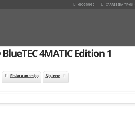
690299932
CARRETERA TF-66, 
 BlueTEC 4MATIC Edition 1
Enviar a un amigo
Siguiente