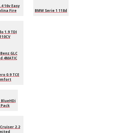
.4 16v Easy
lina Fire
BMW Serie 1 118d
o 1.9 TDI
110CV
Benz GLC
 d 4MATIC
ro 0.9 TCE
omfort
 BlueHDi
 Pack
Cruiser 2.2
mited