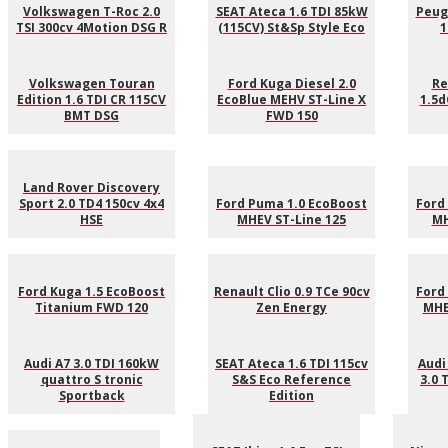
Volkswagen T-Roc 2.0
SEAT Ateca 1.6 TDI 85kW
Peug
TSI 300cv 4Motion DSG R
(115CV) St&Sp Style Eco
1
Volkswagen Touran
Ford Kuga Diesel 2.0
Re
Edition 1.6 TDI CR 115CV
EcoBlue MEHV ST-Line X
1.5d
BMT DSG
FWD 150
Land Rover Discovery
Sport 2.0 TD4 150cv 4x4
Ford Puma 1.0 EcoBoost
Ford
HSE
MHEV ST-Line 125
MH
Ford Kuga 1.5 EcoBoost
Renault Clio 0.9 TCe 90cv
Ford
Titanium FWD 120
Zen Energy
MHE
Audi A7 3.0 TDI 160kW
SEAT Ateca 1.6 TDI 115cv
Audi
quattro S tronic
S&S Eco Reference
3.0 
Sportback
Edition