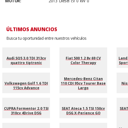
MOTOR:
2013 Diesel cv 0 kW 0
ÚLTIMOS ANUNCIOS
Busca tu oportunidad entre nuestros vehículos
Audi SQ5 3.0 TDI 313cv
Fiat 500 1.2 8v 69 CV
Land
quattro tiptronic
Color Therapy
Sport
Mercedes-Benz Citan
Volkswagen Golf 1.6 TDI
110 CDI 95cv Tourer Base
Nis
115cv Advance
Largo
CUPRA Formentor 2.0 TSI
SEAT Ateca 1.5 TSI 150cv
SEAT
310cv 4Drive DSG
DSG X-Perience GO