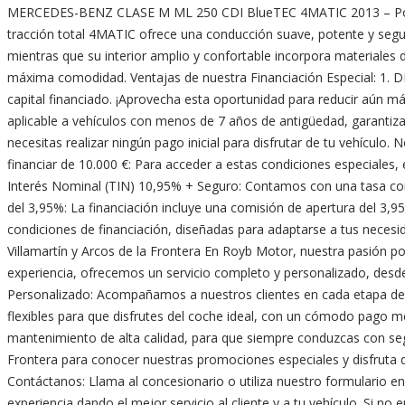
MERCEDES-BENZ CLASE M ML 250 CDI BlueTEC 4MATIC 2013 – Poten
tracción total 4MATIC ofrece una conducción suave, potente y segura
mientras que su interior amplio y confortable incorpora materiales 
máxima comodidad. Ventajas de nuestra Financiación Especial: 1. D
capital financiado. ¡Aprovecha esta oportunidad para reducir aún más
aplicable a vehículos con menos de 7 años de antigüedad, garantiza
necesitas realizar ningún pago inicial para disfrutar de tu vehícul
financiar de 10.000 €: Para acceder a estas condiciones especiales, e
Interés Nominal (TIN) 10,95% + Seguro: Contamos con una tasa comp
del 3,95%: La financiación incluye una comisión de apertura del 3,9
condiciones de financiación, diseñadas para adaptarse a tus neces
Villamartín y Arcos de la Frontera En Royb Motor, nuestra pasión 
experiencia, ofrecemos un servicio completo y personalizado, des
Personalizado: Acompañamos a nuestros clientes en cada etapa del 
flexibles para que disfrutes del coche ideal, con un cómodo pago m
mantenimiento de alta calidad, para que siempre conduzcas con segu
Frontera para conocer nuestras promociones especiales y disfruta d
Contáctanos: Llama al concesionario o utiliza nuestro formulario en
experiencia dando el mejor servicio al cliente y a tu vehículo. Si 