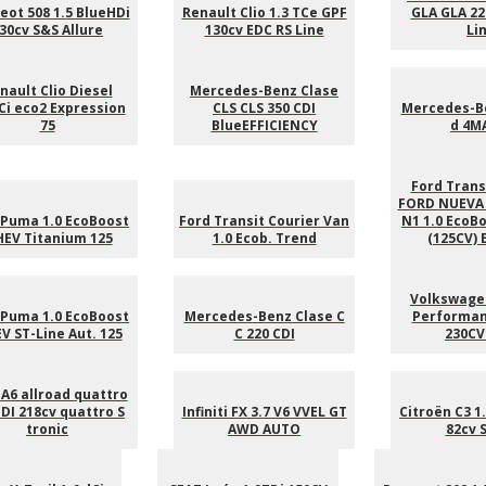
eot 508 1.5 BlueHDi
Renault Clio 1.3 TCe GPF
GLA GLA 22
30cv S&S Allure
130cv EDC RS Line
Li
nault Clio Diesel
Mercedes-Benz Clase
Ci eco2 Expression
CLS CLS 350 CDI
Mercedes-Be
75
BlueEFFICIENCY
d 4M
Ford Trans
FORD NUEVA 
 Puma 1.0 EcoBoost
Ford Transit Courier Van
N1 1.0 EcoB
EV Titanium 125
1.0 Ecob. Trend
(125CV) 
Volkswagen
 Puma 1.0 EcoBoost
Mercedes-Benz Clase C
Performanc
V ST-Line Aut. 125
C 220 CDI
230CV
 A6 allroad quattro
TDI 218cv quattro S
Infiniti FX 3.7 V6 VVEL GT
Citroën C3 1
tronic
AWD AUTO
82cv 